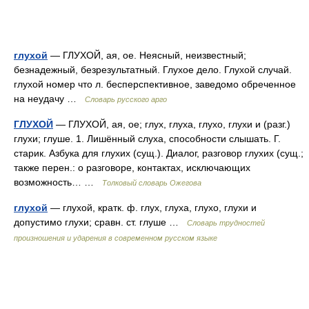
глухой
— ГЛУХОЙ, ая, ое. Неясный, неизвестный;
безнадежный, безрезультатный. Глухое дело. Глухой случай.
глухой номер что л. бесперспективное, заведомо обреченное
на неудачу …
Словарь русского арго
ГЛУХОЙ
— ГЛУХОЙ, ая, ое; глух, глуха, глухо, глухи и (разг.)
глухи; глуше. 1. Лишённый слуха, способности слышать. Г.
старик. Азбука для глухих (сущ.). Диалог, разговор глухих (сущ.;
также перен.: о разговоре, контактах, исключающих
возможность… …
Толковый словарь Ожегова
глухой
— глухой, кратк. ф. глух, глуха, глухо, глухи и
допустимо глухи; сравн. ст. глуше …
Словарь трудностей
произношения и ударения в современном русском языке