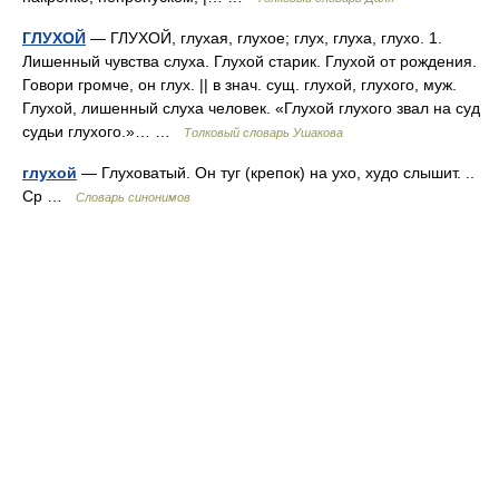
ГЛУХОЙ
— ГЛУХОЙ, глухая, глухое; глух, глуха, глухо. 1.
Лишенный чувства слуха. Глухой старик. Глухой от рождения.
Говори громче, он глух. || в знач. сущ. глухой, глухого, муж.
Глухой, лишенный слуха человек. «Глухой глухого звал на суд
судьи глухого.»… …
Толковый словарь Ушакова
глухой
— Глуховатый. Он туг (крепок) на ухо, худо слышит. ..
Ср …
Словарь синонимов