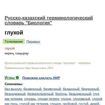
Русско-казахский терминологический
словарь "Биология"
глухой
Толкование
Перевод
глухой
керең, саңырау
Русско-казахский терминологический словарь "Биология". - Академия
Педагогических Наук Казахстана
.
2014
.
Игры ⚽
Поможем сделать НИР
Синонимы
:
без выходу
,
беззвонный
,
беззвучный
,
беззычный
,
безлюдный
,
безнадежный
,
безрезультатный
,
безточь
,
безыздельный
,
глух
как тетерев
,
глухарь
,
глухая тетеря
,
глухня
,
глуховатый
,
глухой
как пень
,
глухой как тетерев
,
глушня
,
гробовой
,
густой
,
дикий
,