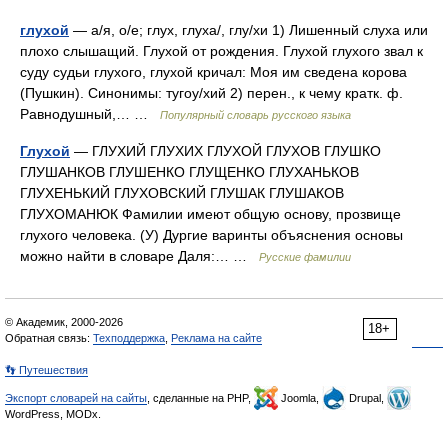
глухой
— а/я, о/е; глух, глуха/, глу/хи 1) Лишенный слуха или
плохо слышащий. Глухой от рождения. Глухой глухого звал к
суду судьи глухого, глухой кричал: Моя им сведена корова
(Пушкин). Синонимы: тугоу/хий 2) перен., к чему кратк. ф.
Равнодушный,… …
Популярный словарь русского языка
Глухой
— ГЛУХИЙ ГЛУХИХ ГЛУХОЙ ГЛУХОВ ГЛУШКО
ГЛУШАНКОВ ГЛУШЕНКО ГЛУЩЕНКО ГЛУХАНЬКОВ
ГЛУХЕНЬКИЙ ГЛУХОВСКИЙ ГЛУШАК ГЛУШАКОВ
ГЛУХОМАНЮК Фамилии имеют общую основу, прозвище
глухого человека. (У) Дургие варинты объяснения основы
можно найти в словаре Даля:… …
Русские фамилии
© Академик, 2000-2026
18+
Обратная связь:
Техподдержка
,
Реклама на сайте
👣 Путешествия
Экспорт словарей на сайты
, сделанные на PHP,
Joomla,
Drupal,
WordPress, MODx.