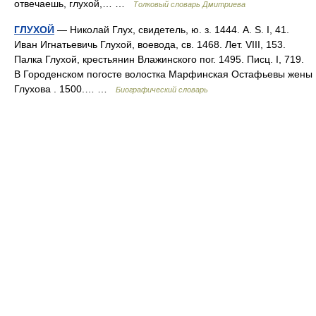
отвечаешь, глухой,… …
Толковый словарь Дмитриева
ГЛУХОЙ
— Николай Глух, свидетель, ю. з. 1444. A. S. I, 41.
Иван Игнатьевичь Глухой, воевода, св. 1468. Лет. VIII, 153.
Палка Глухой, крестьянин Влажинского пог. 1495. Писц. I, 719.
В Городенском погосте волостка Марфинская Остафьевы жены
Глухова . 1500.… …
Биографический словарь