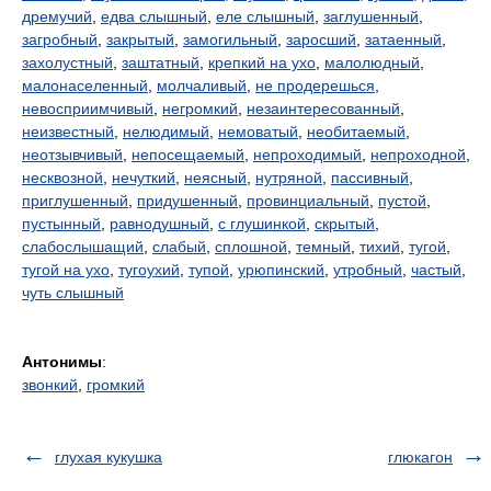
дремучий
,
едва слышный
,
еле слышный
,
заглушенный
,
загробный
,
закрытый
,
замогильный
,
заросший
,
затаенный
,
захолустный
,
заштатный
,
крепкий на ухо
,
малолюдный
,
малонаселенный
,
молчаливый
,
не продерешься
,
невосприимчивый
,
негромкий
,
незаинтересованный
,
неизвестный
,
нелюдимый
,
немоватый
,
необитаемый
,
неотзывчивый
,
непосещаемый
,
непроходимый
,
непроходной
,
несквозной
,
нечуткий
,
неясный
,
нутряной
,
пассивный
,
приглушенный
,
придушенный
,
провинциальный
,
пустой
,
пустынный
,
равнодушный
,
с глушинкой
,
скрытый
,
слабослышащий
,
слабый
,
сплошной
,
темный
,
тихий
,
тугой
,
тугой на ухо
,
тугоухий
,
тупой
,
урюпинский
,
утробный
,
частый
,
чуть слышный
Антонимы
:
звонкий
,
громкий
глухая кукушка
глюкагон