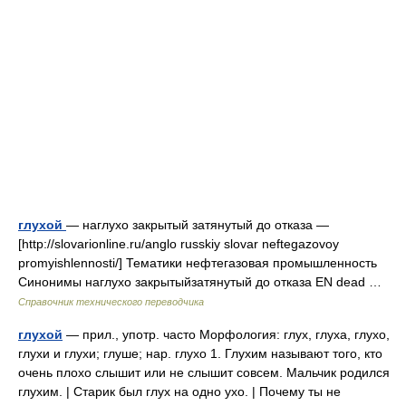
глухой
— наглухо закрытый затянутый до отказа —
[http://slovarionline.ru/anglo russkiy slovar neftegazovoy
promyishlennosti/] Тематики нефтегазовая промышленность
Синонимы наглухо закрытыйзатянутый до отказа EN dead …
Справочник технического переводчика
глухой
— прил., употр. часто Морфология: глух, глуха, глухо,
глухи и глухи; глуше; нар. глухо 1. Глухим называют того, кто
очень плохо слышит или не слышит совсем. Мальчик родился
глухим. | Старик был глух на одно ухо. | Почему ты не